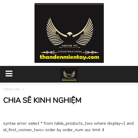
Trang Chủ
CHIA SẼ KINH NGHIỆM
syntax error: select * from table_products_two where display=1 and
id_first_nomen_two= order by order_num asc limit 4