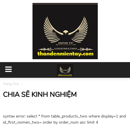
Trang Chủ
CHIA SẼ KINH NGHIỆM
syntax error: select * from table_products_two where display=1 and
id_first_nomen_two= order by order_num asc limit 4