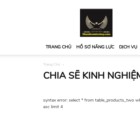
thandenmientay.com
TRANG CHỦ
HỒ SƠ NĂNG LỰC
DỊCH VỤ
Trang Chủ
CHIA SẼ KINH NGHIỆ
syntax error: select * from table_products_two 
asc limit 4