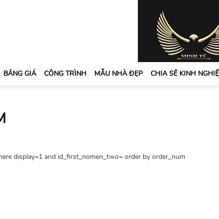
BẢNG GIÁ
CÔNG TRÌNH
MẪU NHÀ ĐẸP
CHIA SẺ KINH NGHI
M
where display=1 and id_first_nomen_two= order by order_num