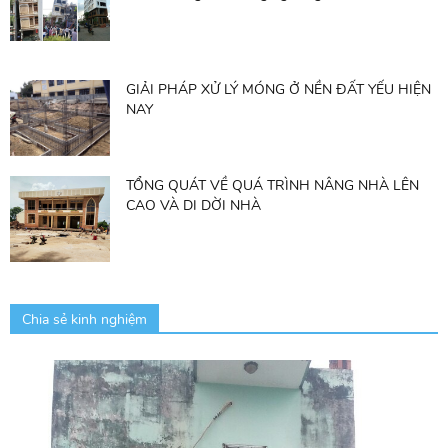
GIẢI PHÁP XỬ LÝ MÓNG Ở NỀN ĐẤT YẾU HIỆN
NAY
TỔNG QUÁT VỀ QUÁ TRÌNH NÂNG NHÀ LÊN
CAO VÀ DI DỜI NHÀ
Chia sẻ kinh nghiệm