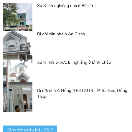
Xử lý lún nghiêng nhà ở Bến Tre
Di dời căn nhà ở An Giang
Xử lý nhà bị nứt, bị nghiêng ở Bình Châu
Di dời nhà A Hồng ở 63 CMT8, TP. Sa Đéc, Đồng
Tháp
Công trình tiêu biểu 2019