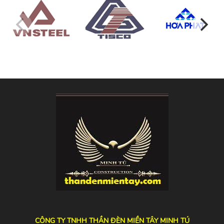
CÔNG TY TNHH THẦN ĐÈN MIỀN TÂY MINH TÚ