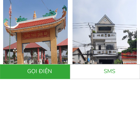
GỌI ĐIỆN
SMS
Công trình Miếu Bà Chúa Xứ (xã
Nâng nhà Anh Minh ở Hồng Ngự
Long Hựu Đông)
- Đồng Tháp