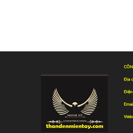
CÔN
Địa c
Điện 
Email
Webs