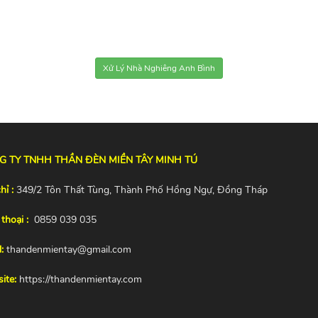
Xử Lý Nhà Nghiêng Anh Bình
G TY TNHH THẦN ĐÈN MIỀN TÂY MINH TÚ
hỉ :
349/2 Tôn Thất Tùng, Thành Phố Hồng Ngự, Đồng Tháp
thoại :
0859 039 035
:
thandenmientay@gmail.com
ite:
https://thandenmientay.com