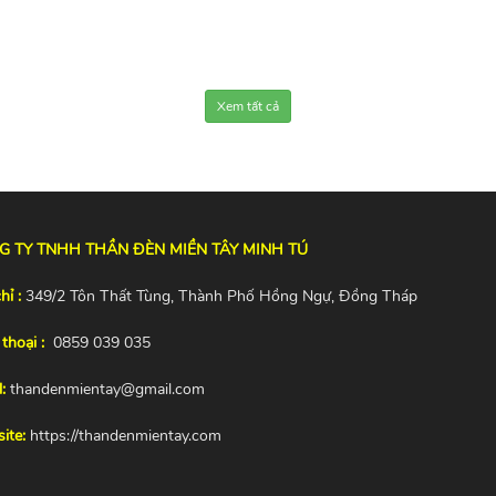
Xem tất cả
G TY TNHH THẦN ĐÈN MIỀN TÂY MINH TÚ
hỉ :
349/2 Tôn Thất Tùng, Thành Phố Hồng Ngự, Đồng Tháp
thoại :
0859 039 035
:
thandenmientay@gmail.com
ite:
https://thandenmientay.com