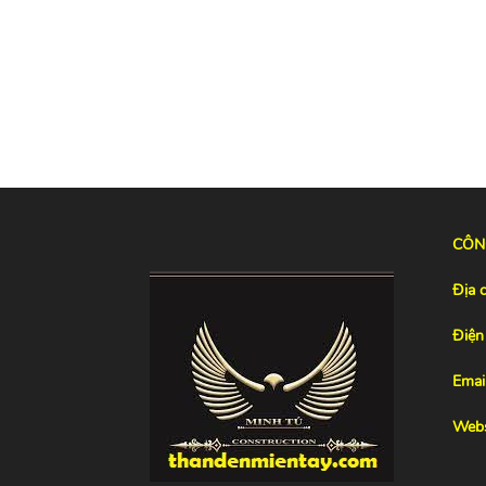
CÔN
Địa c
Điện 
Email
Webs